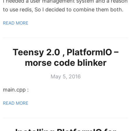
I needed a user management system and a reason
to use redis, So I decided to combine them both.
READ MORE
Teensy 2.0 , PlatformIO –
morse code blinker
May 5, 2016
main.cpp :
READ MORE